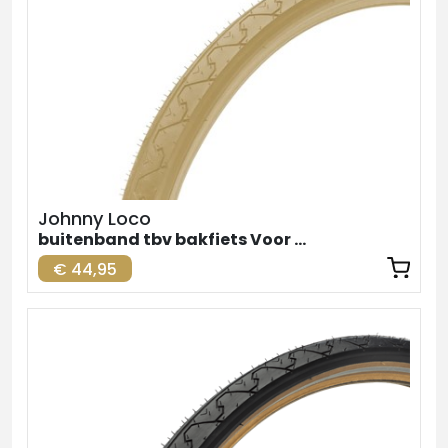
Johnny Loco
buitenband tbv bakfiets Voor Creme 24inch
€ 44,95