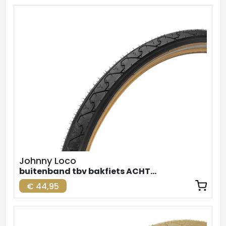
Johnny Loco
buitenband tbv bakfiets ACHTER zw-br. 26inch
€ 44,95