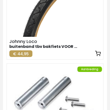
Johnny Loco
buitenband tbv bakfiets VOOR zw-br. 24inch
€ 44,95
Aanbieding