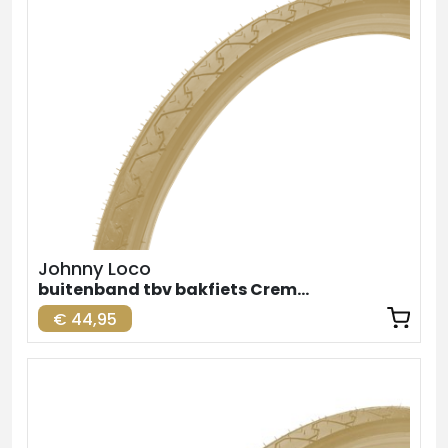
Johnny Loco
buitenband tbv bakfiets Creme Achter 26inch
€ 44,95