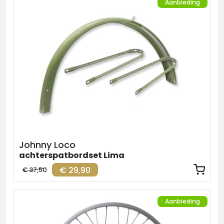
Aanbieding
Johnny Loco
achterspatbordset Lima
€ 29,90
€ 37,50
Aanbieding