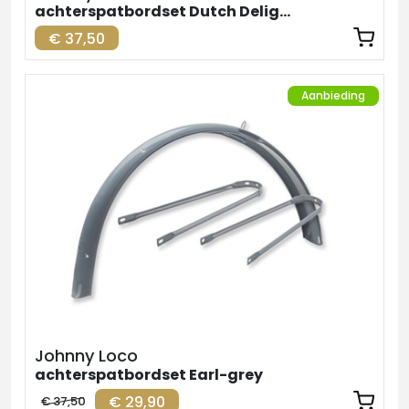
achterspatbordset Dutch Delight
€ 37,50
Aanbieding
Johnny Loco
achterspatbordset Earl-grey
€ 29,90
€ 37,50