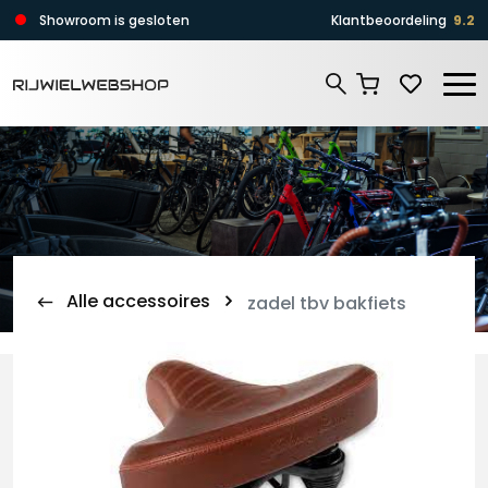
Zoeken
Showroom is gesloten
Klantbeoordeling
9.2
Zoeken
Alle accessoires
zadel tbv bakfiets