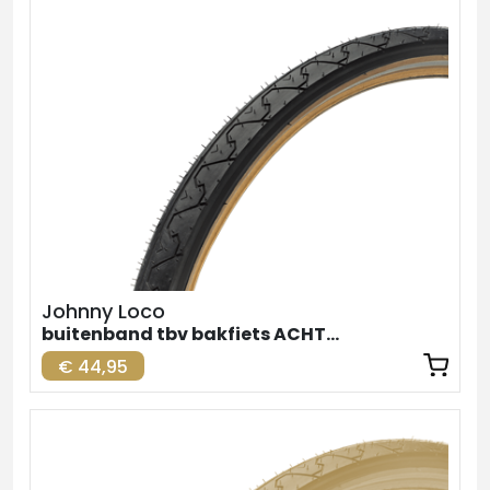
Johnny Loco
buitenband tbv bakfiets ACHTER zw-br. 26inch
€ 44,95