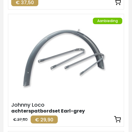
€ 37,50
Aanbieding
Johnny Loco
achterspatbordset Earl-grey
€ 29,90
€ 37,50