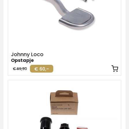
Johnny Loco
Opstapje
€ 60,-
€ 69,90