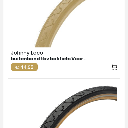
Johnny Loco
buitenband tbv bakfiets Voor Creme 24inch
€ 44,95