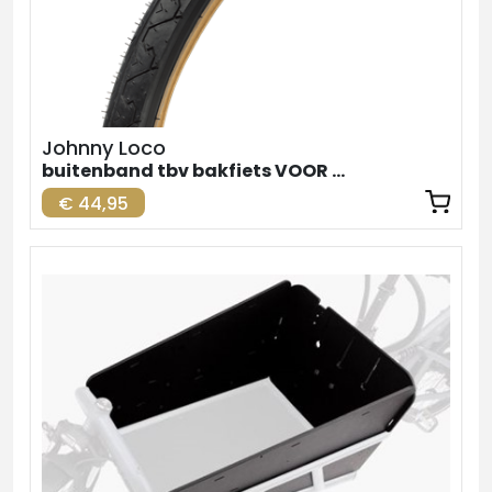
Johnny Loco
buitenband tbv bakfiets VOOR zw-br. 24inch
€ 44,95