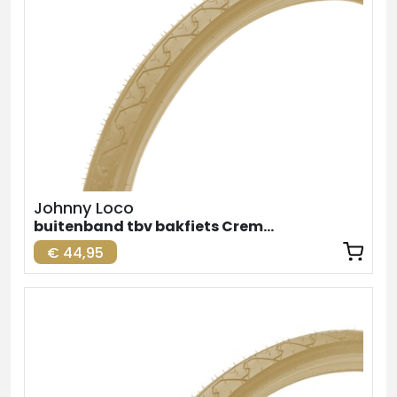
Johnny Loco
buitenband tbv bakfiets Creme Achter 26inch
€ 44,95