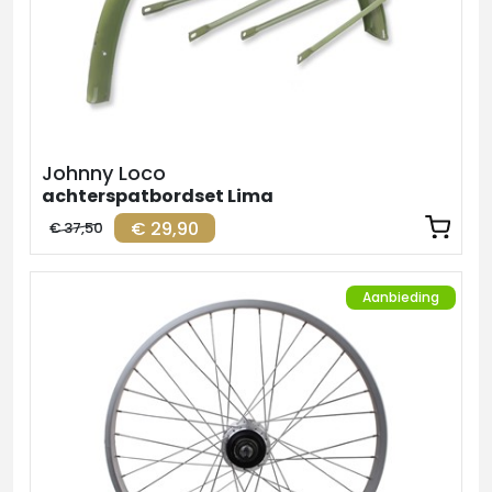
Johnny Loco
achterspatbordset Lima
€ 29,90
€ 37,50
Aanbieding