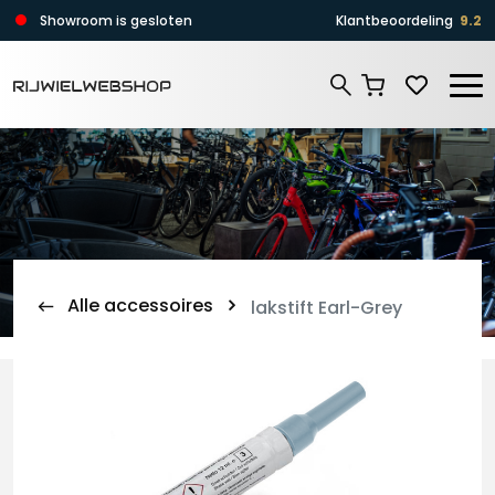
Zoeken
Showroom is gesloten
Klantbeoordeling
9.2
Zoeken
Alle accessoires
lakstift Earl-Grey