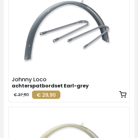
Johnny Loco
achterspatbordset Earl-grey
€ 29,90
€ 37,50