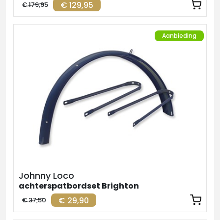
€ 129,95
€ 179,95
Aanbieding
Johnny Loco
achterspatbordset Brighton
€ 29,90
€ 37,50