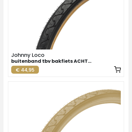
Johnny Loco
buitenband tbv bakfiets ACHTER zw-br. 26inch
€ 44,95