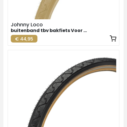
Johnny Loco
buitenband tbv bakfiets Voor Creme 24inch
€ 44,95