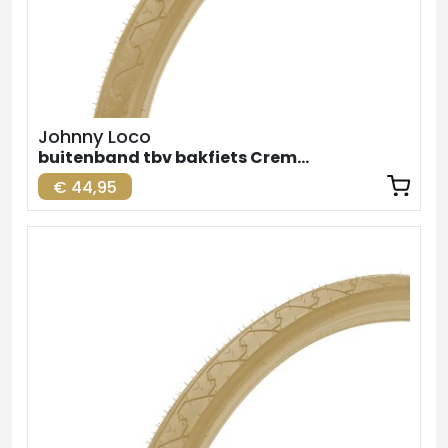
Johnny Loco
buitenband tbv bakfiets Creme Achter 26inch
€ 44,95