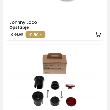
Johnny Loco
Opstapje
€ 60,-
€ 69,90