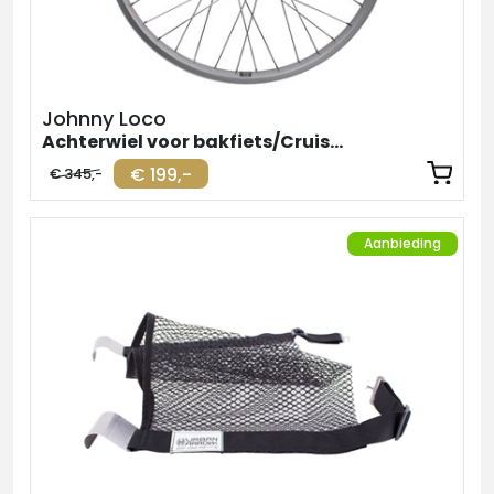
Johnny Loco
Achterwiel voor bakfiets/Cruiser Shimano Nexus 7
€ 199,-
€ 345,-
Aanbieding