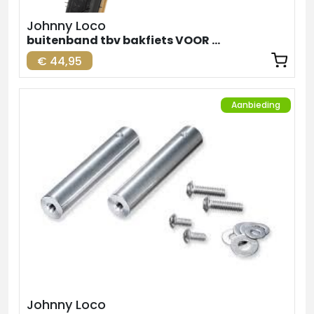
Johnny Loco
buitenband tbv bakfiets VOOR zw-br. 24inch
€ 44,95
Aanbieding
Johnny Loco