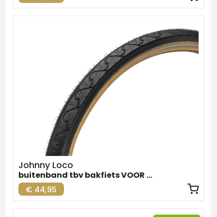
Johnny Loco
buitenband tbv bakfiets VOOR zw-br. 24inch
€ 44,95