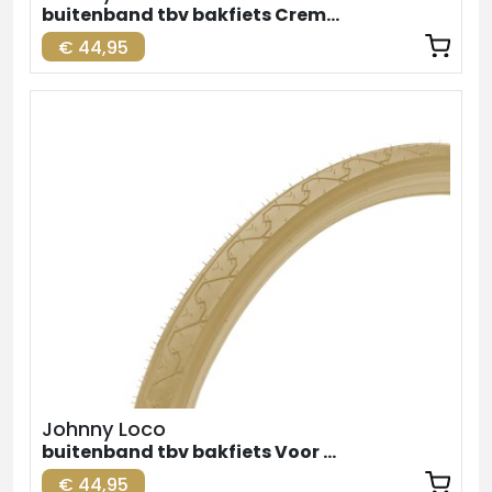
buitenband tbv bakfiets Creme Achter 26inch
€ 44,95
Johnny Loco
buitenband tbv bakfiets Voor Creme 24inch
€ 44,95