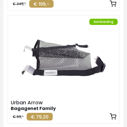
€ 199,-
€ 345,-
Aanbieding
Urban Arrow
Bagagenet Family
€ 79,20
€ 99,-