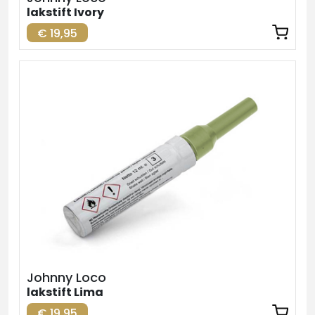
lakstift Ivory
€ 19,95
Johnny Loco
lakstift Lima
€ 19,95