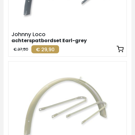
Johnny Loco
achterspatbordset Earl-grey
€ 29,90
€ 37,50