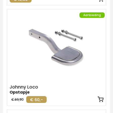
Aanbieding
Johnny Loco
Opstapje
€ 60,-
€ 69,90