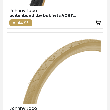
Johnny Loco
buitenband tbv bakfiets ACHTER zw-br. 26inch
€ 44,95
Johnny Loco