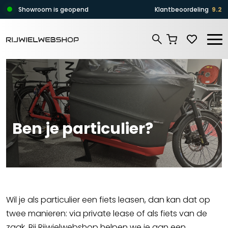
Zoeken
Showroom is geopend
Klantbeoordeling
9.2
Zoeken
Ben je particulier?
Wil je als particulier een fiets leasen, dan kan dat op
twee manieren: via private lease of als fiets van de
zaak. Bij Rijwielwebshop helpen we je aan een