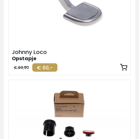
Johnny Loco
Opstapje
€ 60,-
€ 69,90