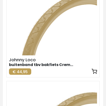
Johnny Loco
buitenband tbv bakfiets Creme Achter 26inch
€ 44,95