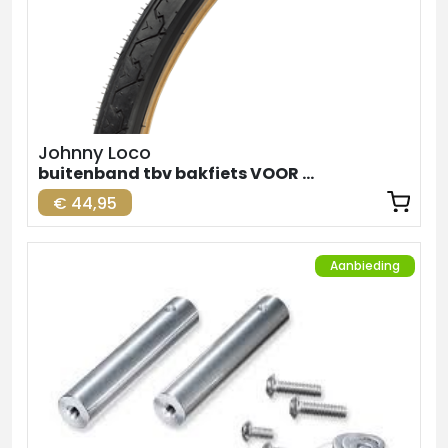
Johnny Loco
buitenband tbv bakfiets VOOR zw-br. 24inch
€ 44,95
Aanbieding