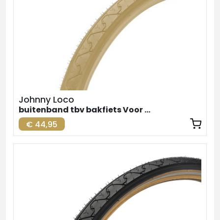
Johnny Loco
buitenband tbv bakfiets Voor Creme 24inch
€ 44,95