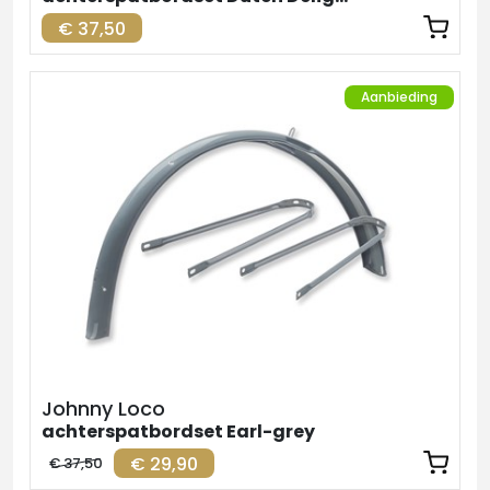
€ 37,50
Aanbieding
Johnny Loco
achterspatbordset Earl-grey
€ 29,90
€ 37,50