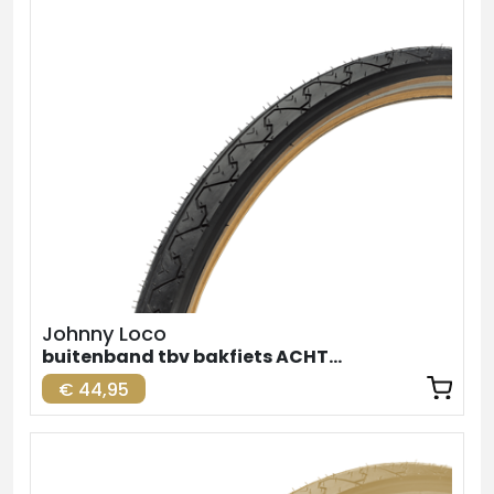
Johnny Loco
buitenband tbv bakfiets ACHTER zw-br. 26inch
€ 44,95