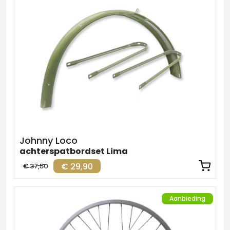
Johnny Loco
achterspatbordset Lima
€ 29,90
€ 37,50
Aanbieding