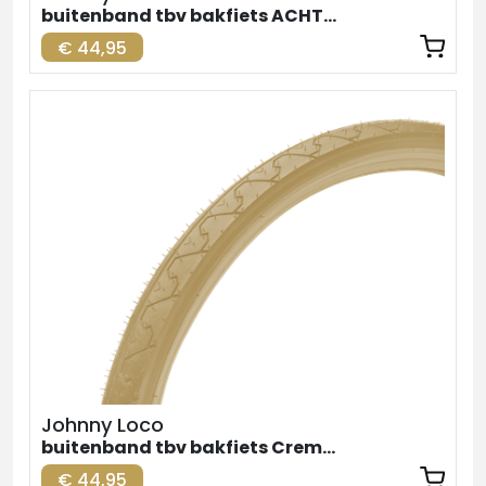
buitenband tbv bakfiets ACHTER zw-br. 26inch
€ 44,95
Johnny Loco
buitenband tbv bakfiets Creme Achter 26inch
€ 44,95