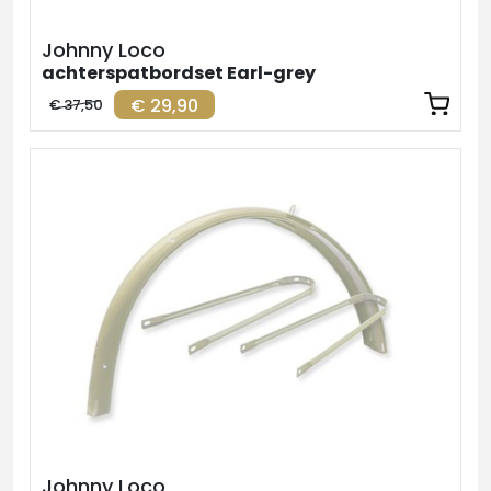
Johnny Loco
achterspatbordset Earl-grey
€ 29,90
€ 37,50
Johnny Loco