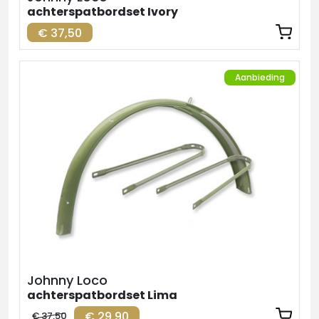
achterspatbordset Ivory
€ 37,50
Aanbieding
Johnny Loco
achterspatbordset Lima
€ 29,90
€ 37,50