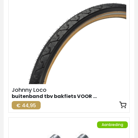
Johnny Loco
buitenband tbv bakfiets VOOR zw-br. 24inch
€ 44,95
Aanbieding