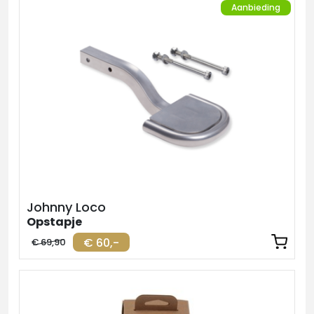
Aanbieding
Johnny Loco
Opstapje
€ 60,-
€ 69,90