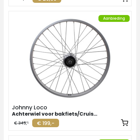
Aanbieding
Johnny Loco
Achterwiel voor bakfiets/Cruiser Shimano Nexus 7
€ 199,-
€ 345,-