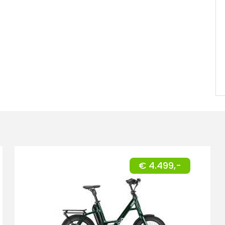
€ 4.499,-