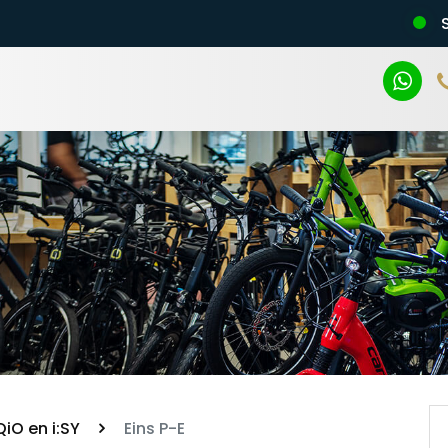
n
iO en i:SY
Eins P-E