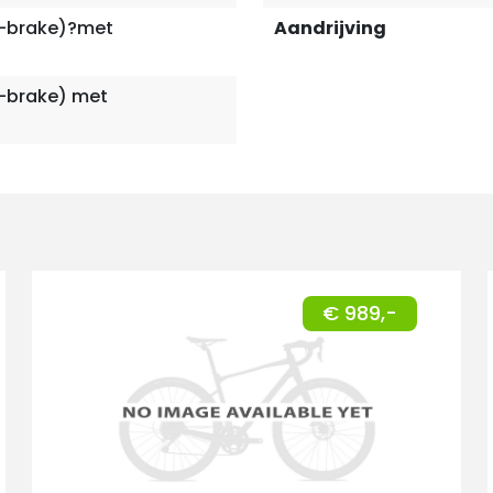
I-brake)?met
Aandrijving
I-brake) met
€ 989,-