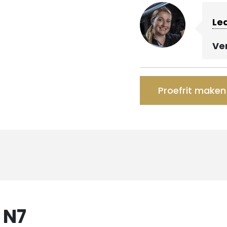
Le
Ve
Proefrit maken
 N7