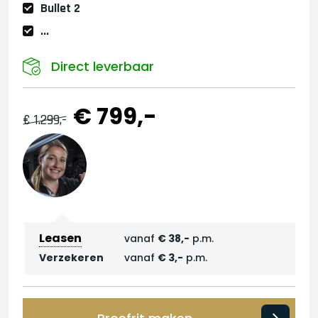
Bullet 2
...
Direct leverbaar
€ 799,-
€ 1.299,-
Leasen
vanaf
€ 38,-
p.m.
Verzekeren
vanaf
€ 3,-
p.m.