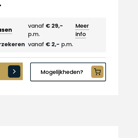
-
vanaf
€ 29,-
Meer
asen
p.m.
info
rzekeren
vanaf
€ 2,-
p.m.
Mogelijkheden?