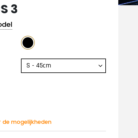
S 3
odel
r de mogelijkheden