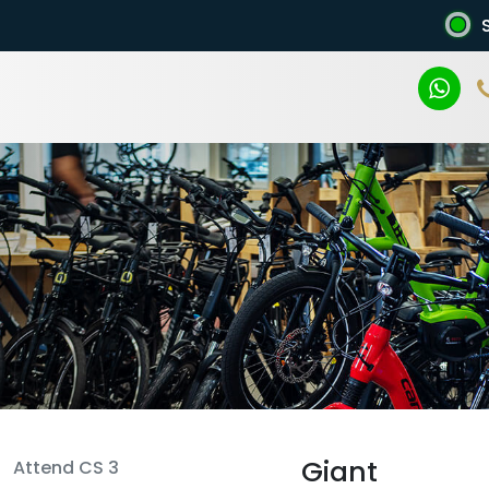
n
Giant
Attend CS 3