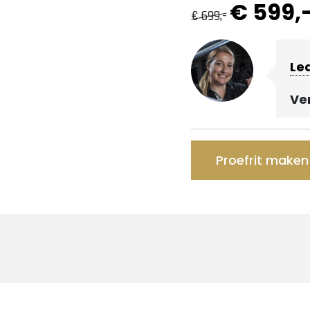
€ 599,
€ 699,-
Le
Ve
Proefrit maken