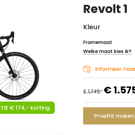
Revolt 1
Kleur
Framemaat
Welke maat kies ik?
Informeer naa
€ 1.57
€ 1.749,-
TIE € 174,- korting
Proefrit maken