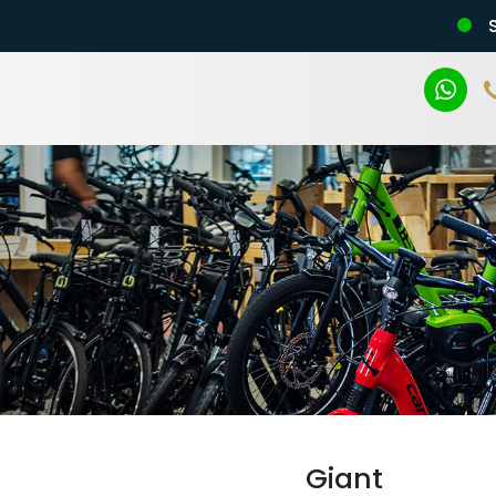
n
Giant