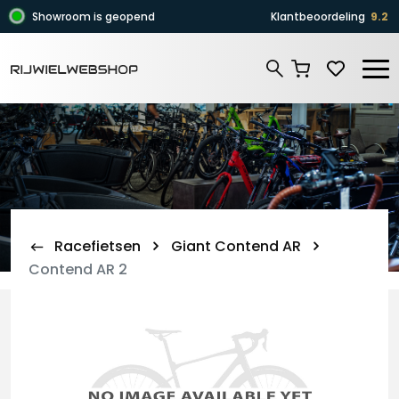
Zoeken
Showroom is geopend
Klantbeoordeling
9.2
Zoeken
Racefietsen
Giant Contend AR
Contend AR 2