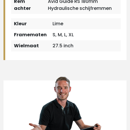
Rem
Avid Guide RS 180mm
achter
Hydraulische schijfremmen
Kleur
Lime
Framematen
S, M, L, XL
Wielmaat
27.5 inch