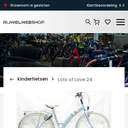
Zoeken
Showroom is gesloten
Klantbeoordeling
9.2
Zoeken
Kinderfietsen
Lots of Love 24