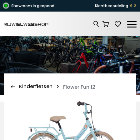
Zoeken
Showroom is geopend
Klantbeoordeling
9.2
Zoeken
Kinderfietsen
Flower Fun 12