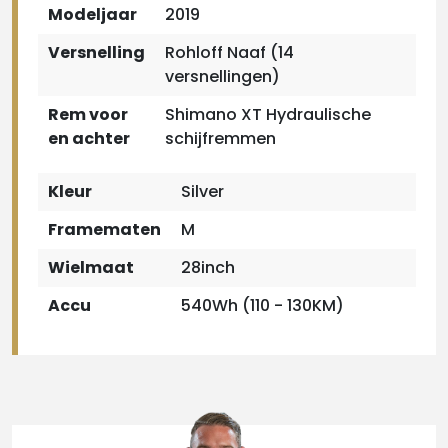
Modeljaar
2019
Versnelling
Rohloff Naaf (14
versnellingen)
Rem voor
Shimano XT Hydraulische
en achter
schijfremmen
Kleur
Silver
Framematen
M
Wielmaat
28inch
Accu
540Wh (110 - 130KM)