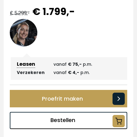
€ 1.799,-
€ 5.299,-
Leasen
vanaf
€ 75,-
p.m.
Verzekeren
vanaf
€ 4,-
p.m.
Proefrit maken
Bestellen