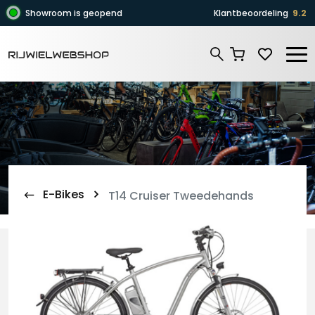
Zoeken
Showroom is geopend
Klantbeoordeling
9.2
Zoeken
E-Bikes
T14 Cruiser Tweedehands