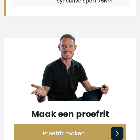
SyncDrive Sport 75Nm
Maak een proefrit
Proefrit maken