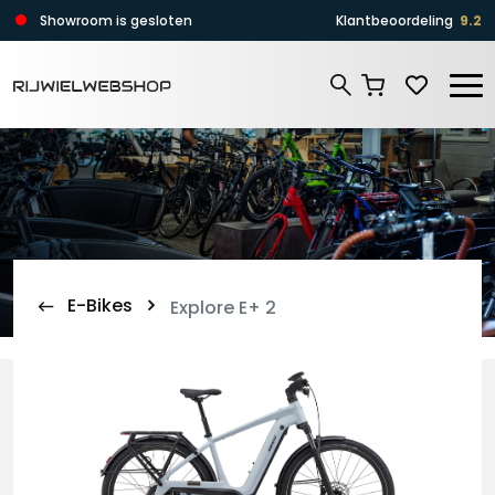
Zoeken
Showroom is gesloten
Klantbeoordeling
9.2
Zoeken
E-Bikes
Explore E+ 2