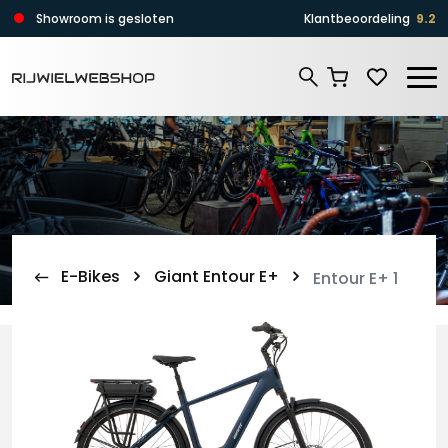
Zoeken
Showroom is gesloten
Klantbeoordeling
9.2
Zoeken
E-Bikes
Giant Entour E+
Entour E+ 1