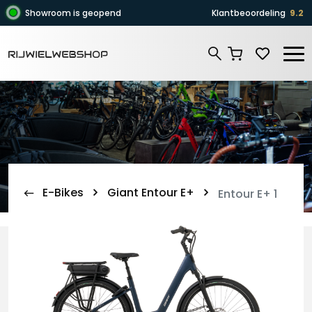
Zoeken
Showroom is geopend
Klantbeoordeling
9.2
Zoeken
E-Bikes
Giant Entour E+
Entour E+ 1