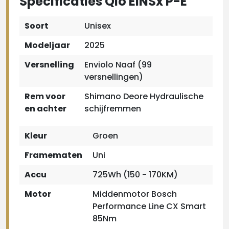
Specificaties Qio EINSx P-E
Soort
Unisex
Modeljaar
2025
Versnelling
Enviolo Naaf (99
versnellingen)
Rem voor
Shimano Deore Hydraulische
en achter
schijfremmen
Kleur
Groen
Framematen
Uni
Accu
725Wh (150 - 170KM)
Motor
Middenmotor Bosch
Performance Line CX Smart
85Nm