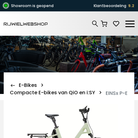
Zoeken
Showroom is geopend
Klantbeoordeling
9.2
Zoeken
E-Bikes
Compacte E-bikes van QiO en i:SY
EINSx P-E