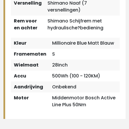
Versnelling
Shimano Naaf (7
versnellingen)
Rem voor
Shimano Schijfrem met
en achter
hydraulische?bediening
Kleur
Millionaire Blue Matt Blauw
Framematen
S
Wielmaat
28inch
Accu
500Wh (100 - 120KM)
Aandrijving
Onbekend
Motor
Middenmotor Bosch Active
Line Plus 50Nm