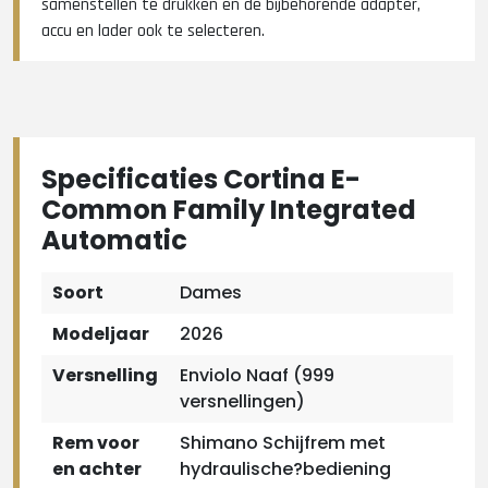
samenstellen te drukken en de bijbehorende adapter,
accu en lader ook te selecteren.
Specificaties Cortina E-
Common Family Integrated
Automatic
Soort
Dames
Modeljaar
2026
Versnelling
Enviolo Naaf (999
versnellingen)
Rem voor
Shimano Schijfrem met
en achter
hydraulische?bediening