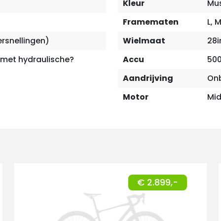
Kleur
Mus
Framematen
L, 
rsnellingen)
Wielmaat
28i
 met hydraulische?
Accu
500
Aandrijving
On
Motor
Mid
€ 2.899,-