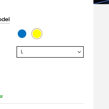
odel
ar