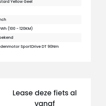
tard Yellow Geel
M
nch
Wh (100 - 120KM)
bekend
denmotor SportDrive DT 90Nm
Lease deze fiets al
vanaf