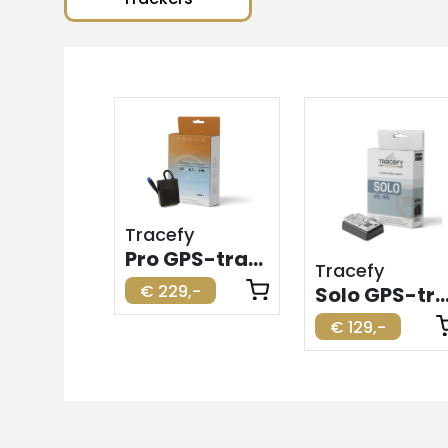
Tracefy
Pro GPS-tracker voor elektrische fiets
Tracefy
€ 229,-
Solo GPS-tracker voor elektrische
€ 129,-