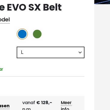
te EVO SX Belt
odel
ar
vanaf
€ 128,-
Meer
asen
p.m.
info