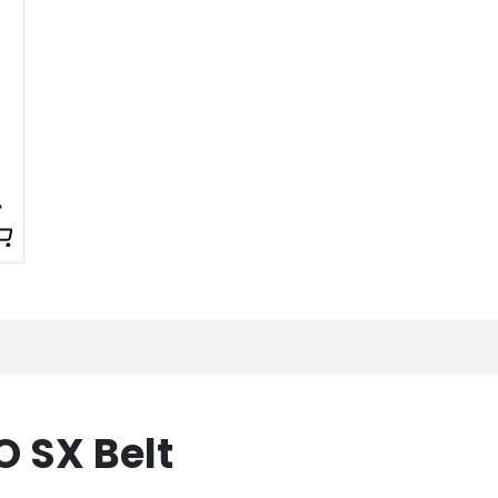
 fiets
O SX Belt