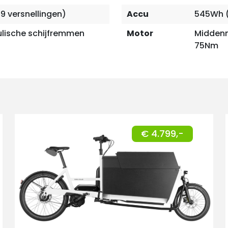
99 versnellingen)
Accu
545Wh (
lische schijfremmen
Motor
Middenm
75Nm
€ 4.799,-