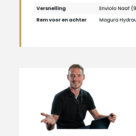
Versnelling
Enviolo Naaf (
Rem voor en achter
Magura Hydrau