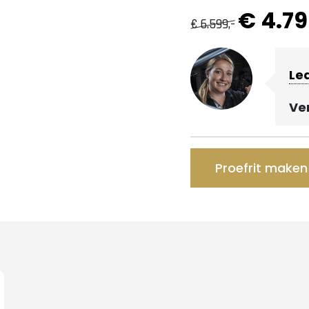
€ 4.79
€ 6.599,-
Le
Ve
Proefrit maken