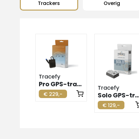
Trackers
Overig
Tracefy
Pro GPS-tracker voor elektrische fiets
Tracefy
€ 229,-
Solo GPS-tracker voor elektrische
€ 129,-