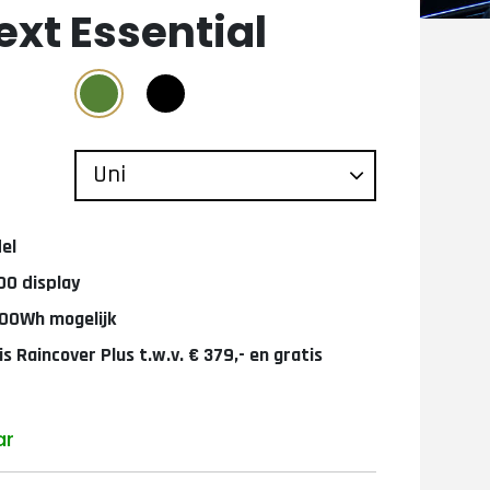
xt Essential
el
00 display
00Wh mogelijk
tis Raincover Plus t.w.v. € 379,- en gratis
ar