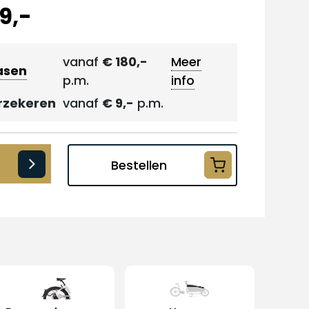
9,-
vanaf
€ 180,-
Meer
asen
p.m.
info
rzekeren
vanaf
€ 9,-
p.m.
Bestellen