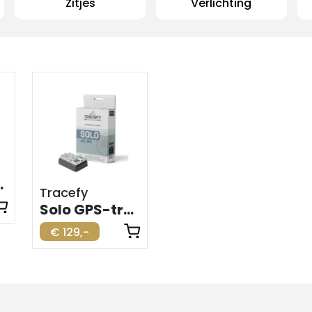
Zitjes
Verlichting
trische fiets
Tracefy
Solo GPS-tracker voor elektrische fiets
€ 129,-