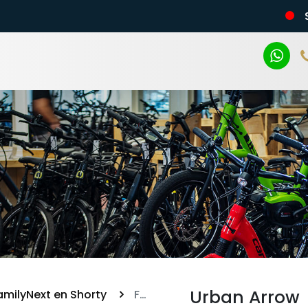
n
Urban Arrow
amilyNext en Shorty
FamilyNext Essential