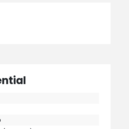
ntial
h