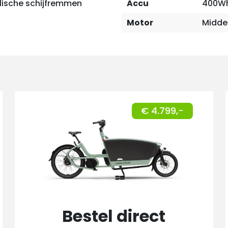
lische schijfremmen
Accu
400Wh
Motor
Midde
€ 4.799,-
Bestel direct