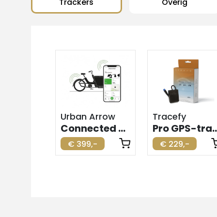
Trackers
Overig
Urban Arrow
Tracefy
Connected GPS-tracker BES3
Pro GPS-tracker voor elek
€ 399,-
€ 229,-