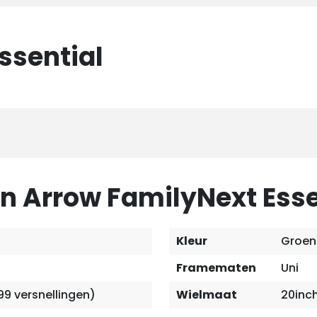
ssential
an Arrow FamilyNext Esse
Kleur
Groen
Framematen
Uni
99 versnellingen)
Wielmaat
20inc