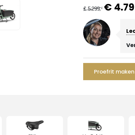
€ 4.79
€ 5.299,-
Le
Ve
Proefrit maken