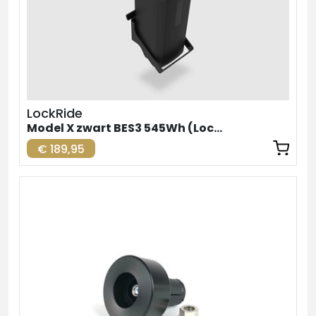
LockRide
Model X zwart BES3 545Wh (LockRide)
€ 189,95