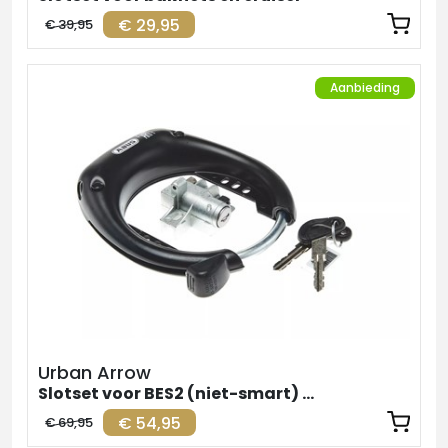
€ 29,95
€ 39,95
Aanbieding
Urban Arrow
Slotset voor BES2 (niet-smart) (NIET ART)
€ 54,95
€ 69,95