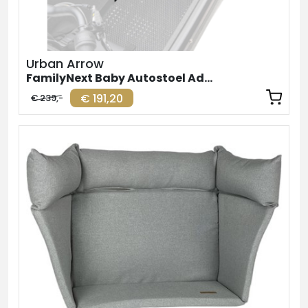
Urban Arrow
FamilyNext Baby Autostoel Adapter/MaxiCosi houder
€ 191,20
€ 239,-