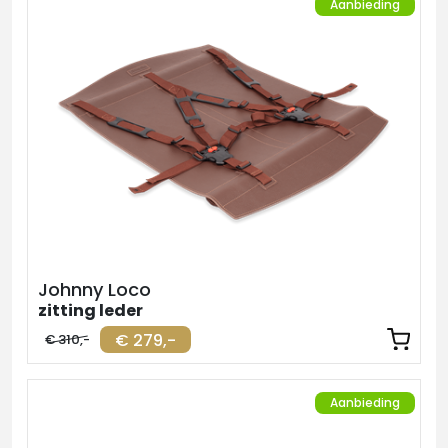
Aanbieding
Johnny Loco
zitting leder
€ 279,-
€ 310,-
Aanbieding