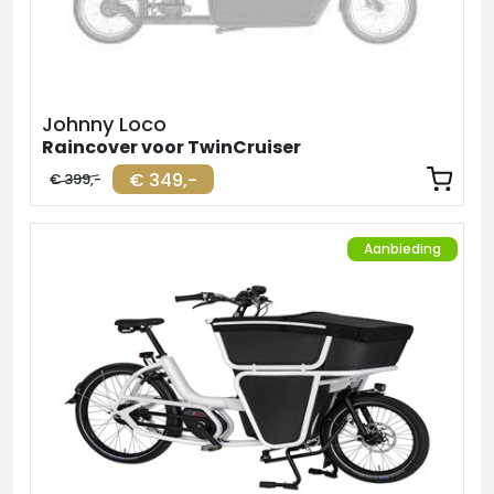
Johnny Loco
Raincover voor TwinCruiser
€ 349,-
€ 399,-
Aanbieding