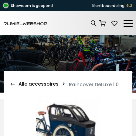
Zoeken
Showroom is geopend
Klantbeoordeling
9.2
Zoeken
Alle accessoires
Raincover DeLuxe 1.0