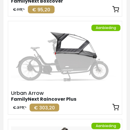
FamilyNext Boxcover
€ 95,20
€ 119,-
Aanbieding
Urban Arrow
FamilyNext Raincover Plus
€ 303,20
€ 379,-
Aanbieding