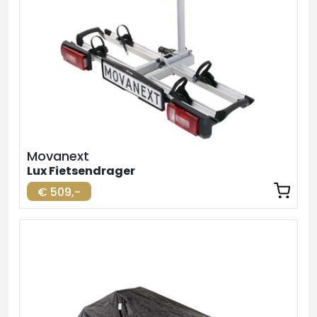
Movanext
Lux Fietsendrager
€ 509,-