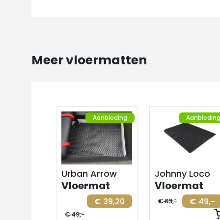
Meer vloermatten
Aanbieding
Aanbiedin
Urban Arrow
Johnny Loco
Vloermat
Vloermat
€ 39,20
€ 49,-
€ 69,-
€ 49,-