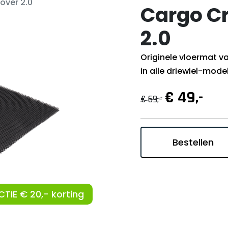
over 2.0
Cargo Cr
2.0
Originele vloermat 
in alle driewiel-mode
€ 49,-
€ 69,-
Bestellen
CTIE € 20,- korting